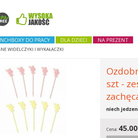
NCHBOXY DO PRACY
DLA DZIECI
NA PREZENT
E WIDELCZYKI I WYKAŁACZKI
Ozdobne
szt - z
zachęca
niech jedzen
45.00
Cena: