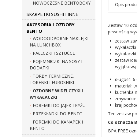
NOWOCZESNE BENTOBOXY
Opis produ
SKARPETKI SUSHI I INNE
AKCESORIA I OZDOBY
Zestaw 10 ozd
BENTO
pewnością wywo
WODOODPORNE NAKLEJKI
zestaw zaw
NA LUNCHBOX
wykałaczki 
PAŁECZKI I SZTUĆCE
wykałaczki
zestaw ide
POJEMNICZKI NA SOSY I
wyjątkową 
DODATKI
TORBY TERMICZNE,
długość: 6
TOREBKI I FUROSHIKI
materiał: 
OZDOBNE WIDELCZYKI I
kuchenka m
WYKAŁACZKI
zmywarka: 
kraj pocho
FOREMKI DO JAJEK I RYŻU
PRZEKŁADKI DO BENTO
Ten zestaw po
FOREMKI DO KANAPEK I
Co oznacza B
BENTO
BPA FREE ozna