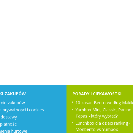
KI ZAKUPÓW
PORADY I CIEKAWOSTKI
min zakupów
10 zasad Bento według Makik
a prywatności i cookies
Yumbox Mini, Classic, Panino 
Tapas - który wybrać?
 dostawy
Lunchbox dla dzieci ranking -
płatności
Monbento vs Yumbox -
enia hurtowe