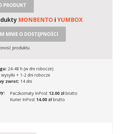
 O PRODUKT
odukty
MONBENTO
i
YUMBOX
M MNIE O DOSTĘPNOŚCI
ępność produktu
gu:
24-48 h
(w dni robocze)
 wysyłki + 1-2 dni robocze
y zwrot:
14 dni
wy:
Paczkomaty InPost
12.00 zł
brutto
Kurier InPost
14.00 zł
brutto