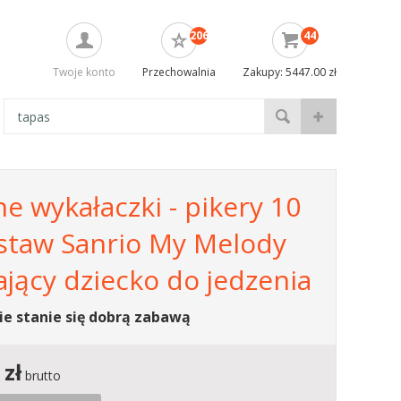
206
44
Twoje konto
Przechowalnia
Zakupy: 5447.00 zł
 wykałaczki - pikery 10
estaw Sanrio My Melody
jący dziecko do jedzenia
ie stanie się dobrą zabawą
zł
brutto