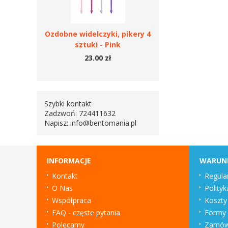
Ozdobne widelczyki, pikery 4
sztuki - Pink
23.00 zł
Szybki kontakt
Zadzwoń: 724411632
Napisz:
info@bentomania.pl
INFORMACJE
WARUN
Kontakt
Regula
O Nas
Polityk
Współpraca
Koszty
FAQ - częste pytania
Formy 
Polecamy
Zamówi