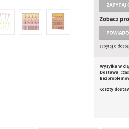
ZAPYTAJ
Zobacz pr
POWIADO
zapytaj o dost
Wysyłka w cią
Dostawa:
czas
Bezproblemow
Koszty dosta