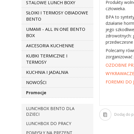
STALOWE LUNCH BOXY
Produkty woln
człowieka.
SŁOIKI I TERMOSY OBIADOWE
BPA to syntety
BENTO
działanie hor
UMAMI - ALL IN ONE BENTO
jego szkodliw
BOX
zdrowotnych: 
przedwczesne 
AKCESORIA KUCHENNE
Polecamy równ
KUBKI TERMICZNE I
zorganizować 
TERMOSY
OZDOBNE PRZ
KUCHNIA I JADALNIA
WYKRAWACZE
FOREMKI DO J
NOWOŚCI
Promocje
LUNCHBOX BENTO DLA
DZIECI
Dodaj do 
LUNCHBOX DO PRACY
POMYSŁY NA PREZENT