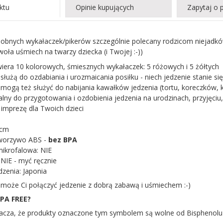
ktu
Opinie kupujących
Zapytaj o 
obnych wykałaczek/pikerów szczególnie polecany rodzicom niejadków 
ła uśmiech na twarzy dziecka (i Twojej :-))
iera 10 kolorowych, śmiesznych wykałaczek: 5 różowych i 5 żółtych
służą do ozdabiania i urozmaicania posiłku - niech jedzenie stanie s
 mogą też służyć do nabijania kawałków jedzenia (tortu, koreczków
alny do przygotowania i ozdobienia jedzenia na urodzinach, przyjęciu
imprezę dla Twoich dzieci
 cm
tworzywo ABS -
bez BPA
ikrofalowa: NIE
NIE - myć ręcznie
dzenia: Japonia
może Ci połączyć jedzenie z dobrą zabawą i uśmiechem :-)
PA FREE?
cza, że produkty oznaczone tym symbolem są wolne od Bisphenolu