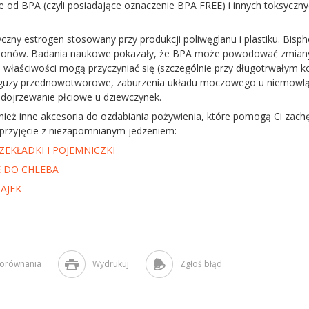
e od BPA (czyli posiadające oznaczenie BPA FREE) i innych toksyczn
czny estrogen stosowany przy produkcji poliwęglanu i plastiku. Bis
monów. Badania naukowe pokazały, że BPA może powodować zmiany 
e właściwości mogą przyczyniać się (szczególnie przy długotrwałym 
guzy przednowotworowe, zaburzenia układu moczowego u niemowląt p
dojrzewanie płciowe u dziewczynek.
ież inne akcesoria do ozdabiania pożywienia, które pomogą Ci zachę
przyjęcie z niezapomnianym jedzeniem:
EKŁADKI I POJEMNICZKI
 DO CHLEBA
AJEK
porównania
Wydrukuj
Zgłoś błąd