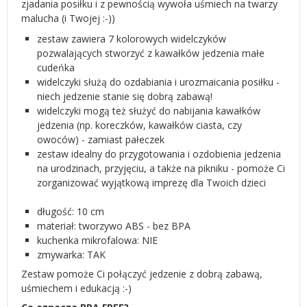
zjadania posiłku i z pewnością wywoła uśmiech na twarzy
malucha (i Twojej :-))
zestaw zawiera 7 kolorowych widelczyków
pozwalających stworzyć z kawałków jedzenia małe
cudeńka
widelczyki służą do ozdabiania i urozmaicania posiłku -
niech jedzenie stanie się dobrą zabawą!
widelczyki mogą też służyć do nabijania kawałków
jedzenia (np. koreczków, kawałków ciasta, czy
owoców) - zamiast pałeczek
zestaw idealny do przygotowania i ozdobienia jedzenia
na urodzinach, przyjęciu, a także na pikniku - pomoże Ci
zorganizować wyjątkową imprezę dla Twoich dzieci
długość: 10 cm
materiał: tworzywo ABS - bez BPA
kuchenka mikrofalowa: NIE
zmywarka: TAK
Zestaw pomoże Ci połączyć jedzenie z dobrą zabawą,
uśmiechem i edukacją :-)