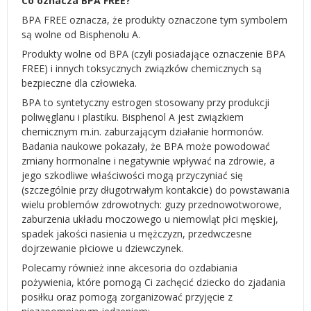
Co oznacza BPA FREE?
BPA FREE oznacza, że produkty oznaczone tym symbolem
są wolne od Bisphenolu A.
Produkty wolne od BPA (czyli posiadające oznaczenie BPA
FREE) i innych toksycznych związków chemicznych są
bezpieczne dla człowieka.
BPA to syntetyczny estrogen stosowany przy produkcji
poliwęglanu i plastiku. Bisphenol A jest związkiem
chemicznym m.in. zaburzającym działanie hormonów.
Badania naukowe pokazały, że BPA może powodować
zmiany hormonalne i negatywnie wpływać na zdrowie, a
jego szkodliwe właściwości mogą przyczyniać się
(szczególnie przy długotrwałym kontakcie) do powstawania
wielu problemów zdrowotnych: guzy przednowotworowe,
zaburzenia układu moczowego u niemowląt płci męskiej,
spadek jakości nasienia u mężczyzn, przedwczesne
dojrzewanie płciowe u dziewczynek.
Polecamy również inne akcesoria do ozdabiania
pożywienia, które pomogą Ci zachęcić dziecko do zjadania
posiłku oraz pomogą zorganizować przyjęcie z