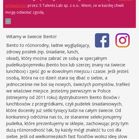
prywatności
przez: 5 Talents Lab sp. z o.o.
. Wiem, że w każdej chwili
mogę odwołać zgodę.
Witamy w świecie Bento!
Bento to różnorodny, ładnie wyglądający,
zdrowy posiłek (np. śniadanie, lunch,
obiad), który można zabrać ze sobą w specjalnym
pudełku/pojemniku (bento box lub szerzej znany na świecie
lunchbox) i zjeść go w dowolnym miejscu i czasie. Jeśli jesteś
osobą, która na co dzień stara się dbać o siebie, a
jednocześnie nie boi się nowych, świeżych pomysłów, trafiłeś
we właściwe miejsce. Jesteśmy pierwszym w Polsce
(istniejemy od 2011 roku) dystrybutorem Bento Boxów i
lunchboxów z przegródkami, czyli pudełek śniadaniowych,
które doceniły już setki tysięcy ludzi na całym świecie. Od
konkurencji odróżnia nas to, że starannie selekcjonujemy
pudełka, które prezentujemy w sklepie, zachowując przy tym
dużą różnorodność tak, by każdy mógł znaleźć tu coś dla
siebie. Jeśli od wielkomiejskich fast food’ów wolisz ideę slow