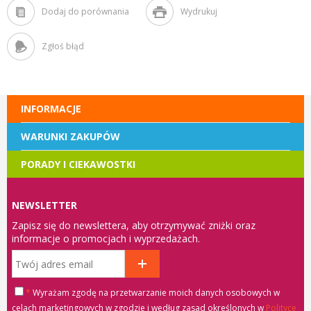
Dodaj do porównania
Wydrukuj
Zgłoś błąd
INFORMACJE
WARUNKI ZAKUPÓW
PORADY I CIEKAWOSTKI
NEWSLETTER
Zapisz się do newslettera, aby otrzymywać zniżki oraz
informacje o promocjach i wyprzedażach.
*
Wyrażam zgodę na przetwarzanie moich danych osobowych w
celach marketingowych w zgodzie i według zasad określonych w
Polityce