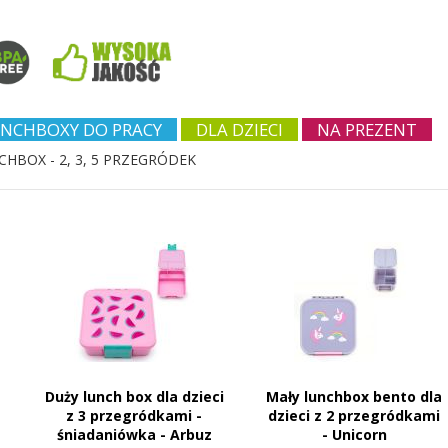
NCHBOXY DO PRACY
DLA DZIECI
NA PREZENT
CHBOX - 2, 3, 5 PRZEGRÓDEK
Duży lunch box dla dzieci
Mały lunchbox bento dla
z 3 przegródkami -
dzieci z 2 przegródkami
śniadaniówka - Arbuz
- Unicorn