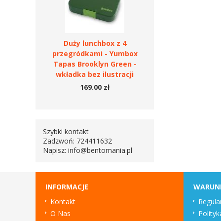
Duży lunchbox z 4
przegródkami - Yumbox
Tapas Brooklyn Green -
wkładka bez ilustracji
169.00 zł
Szybki kontakt
Zadzwoń: 724411632
Napisz:
info@bentomania.pl
INFORMACJE
WARUN
Kontakt
Regula
O Nas
Polityk