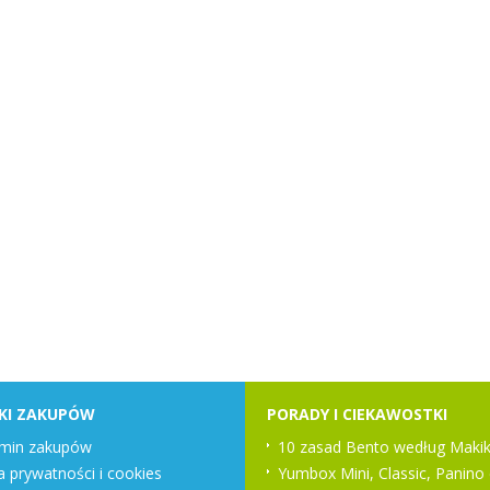
KI ZAKUPÓW
PORADY I CIEKAWOSTKI
min zakupów
10 zasad Bento według Makik
a prywatności i cookies
Yumbox Mini, Classic, Panino 