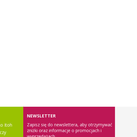
NEWSLETTER
Zapisz się do newslettera, aby otrzymywać
o Itoh
zniżki oraz informacje o promocjach i
czy
wyprzedażach.