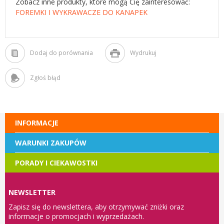
Zobacz inne produkty, które mogą Cię zainteresować:
FOREMKI I WYKRAWACZE DO KANAPEK
Dodaj do porównania
Wydrukuj
Zgłoś błąd
INFORMACJE
WARUNKI ZAKUPÓW
PORADY I CIEKAWOSTKI
NEWSLETTER
Zapisz się do newslettera, aby otrzymywać zniżki oraz
informacje o promocjach i wyprzedażach.