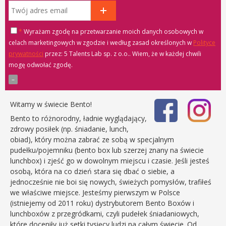
*
Wyrażam zgodę na przetwarzanie moich danych osobowych w
celach marketingowych w zgodzie i według zasad określonych w
Polityce
prywatności
przez: 5 Talents Lab sp. z o.o.
. Wiem, że w każdej chwili
mogę odwołać zgodę.
Witamy w świecie Bento!
Bento to różnorodny, ładnie wyglądający,
zdrowy posiłek (np. śniadanie, lunch,
obiad), który można zabrać ze sobą w specjalnym
pudełku/pojemniku (bento box lub szerzej znany na świecie
lunchbox) i zjeść go w dowolnym miejscu i czasie. Jeśli jesteś
osobą, która na co dzień stara się dbać o siebie, a
jednocześnie nie boi się nowych, świeżych pomysłów, trafiłeś
we właściwe miejsce. Jesteśmy pierwszym w Polsce
(istniejemy od 2011 roku) dystrybutorem Bento Boxów i
lunchboxów z przegródkami, czyli pudełek śniadaniowych,
które doceniły już setki tysięcy ludzi na całym świecie. Od