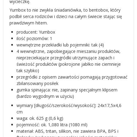
wycieczkę.
Yumbox to nie zwykła śniadaniówka, to bentobox, który
podbił serca rodziców i dzieci na całym świecie stając się
prawdziwym hitem.
producent: Yumbox
ilość poziomów: 1
wewnętrzne przekładki lub pojemniki: tak (4)
4 wewnętrzne, zapobiegające mieszaniu produktów,
nieprzeciekające przegródki utrzymujące zapach i
świeżość produktów (pokrojone jabłko nie ciemnieje
tak szybko)
przegródki z opisem zawartości pomagają przygotować
zbilansowany posiłek
gumka spinająca: nie, zapinany specjalnym klipsem
(bardzo wygodnym w użyciu)
wymiary [długość/szerokość/wysokość]: 24x17,5x4,6
cm
waga: ok. 625 g (0,6 kg)
pojemność: ok. 1,080 litra (1080 ml)
materiał: ABS, tritan, silikon, nie zawiera BPA, BPS i