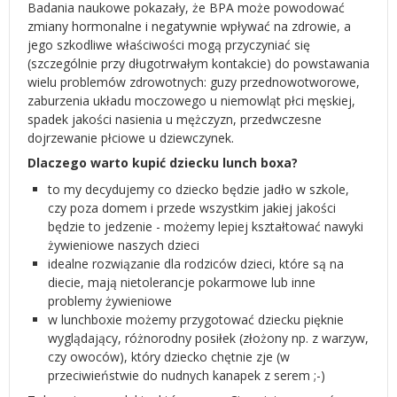
Badania naukowe pokazały, że BPA może powodować
zmiany hormonalne i negatywnie wpływać na zdrowie, a
jego szkodliwe właściwości mogą przyczyniać się
(szczególnie przy długotrwałym kontakcie) do powstawania
wielu problemów zdrowotnych: guzy przednowotworowe,
zaburzenia układu moczowego u niemowląt płci męskiej,
spadek jakości nasienia u mężczyzn, przedwczesne
dojrzewanie płciowe u dziewczynek.
Dlaczego warto kupić dziecku lunch boxa?
to my decydujemy co dziecko będzie jadło w szkole,
czy poza domem i przede wszystkim jakiej jakości
będzie to jedzenie - możemy lepiej kształtować nawyki
żywieniowe naszych dzieci
idealne rozwiązanie dla rodziców dzieci, które są na
diecie, mają nietolerancje pokarmowe lub inne
problemy żywieniowe
w lunchboxie możemy przygotować dziecku pięknie
wyglądający, różnorodny posiłek (złożony np. z warzyw,
czy owoców), który dziecko chętnie zje (w
przeciwieństwie do nudnych kanapek z serem ;-)