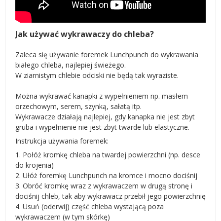
Jak używać wykrawaczy do chleba?
Zaleca się używanie foremek Lunchpunch do wykrawania
białego chleba, najlepiej świeżego.
W ziarnistym chlebie odciski nie będą tak wyraziste.
Można wykrawać kanapki z wypełnieniem np. masłem
orzechowym, serem, szynką, sałatą itp.
Wykrawacze działają najlepiej, gdy kanapka nie jest zbyt
gruba i wypełnienie nie jest zbyt twarde lub elastyczne.
Instrukcja używania foremek:
1. Połóż kromkę chleba na twardej powierzchni (np. desce
do krojenia)
2. Ułóż foremkę Lunchpunch na kromce i mocno dociśnij
3. Obróć kromkę wraz z wykrawaczem w drugą stronę i
dociśnij chleb, tak aby wykrawacz przebił jego powierzchnię
4. Usuń (oderwij) część chleba wystającą poza
wykrawaczem (w tym skórkę)