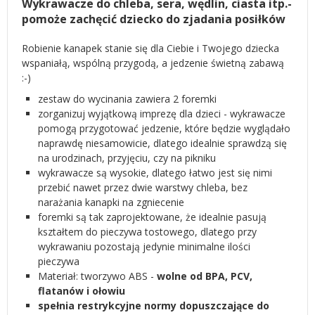
Wykrawacze do chleba, sera, wędlin, ciasta itp.-
pomoże zachęcić dziecko do zjadania posiłków
Robienie kanapek stanie się dla Ciebie i Twojego dziecka
wspaniałą, wspólną przygodą, a jedzenie świetną zabawą
:-)
zestaw do wycinania zawiera 2 foremki
zorganizuj wyjątkową imprezę dla dzieci - wykrawacze
pomogą przygotować jedzenie, które będzie wyglądało
naprawdę niesamowicie, dlatego idealnie sprawdzą się
na urodzinach, przyjęciu, czy na pikniku
wykrawacze są wysokie, dlatego łatwo jest się nimi
przebić nawet przez dwie warstwy chleba, bez
narażania kanapki na zgniecenie
foremki są tak zaprojektowane, że idealnie pasują
kształtem do pieczywa tostowego, dlatego przy
wykrawaniu pozostają jedynie minimalne ilości
pieczywa
Materiał: tworzywo ABS -
wolne od BPA, PCV,
flatanów i ołowiu
spełnia restrykcyjne normy dopuszczające do