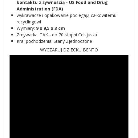
kontaktu z żywnością - US Food and Drug
Administration (FDA)
wykrawacze i opakowanie podlegają całkowitemu
recyclingowi
Wymiary:
9 x 9,5 x 3 cm
Zmywarka: TAK - do 70 stopni Celsjusza
Kraj pochodzenia: Stany Zjednoczone
WYCZARUJ DZIECKU BENTO