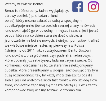
Witamy w świecie Bento!
Bento to różnorodny, ładnie wyglądający,
zdrowy posiłek (np. śniadanie, lunch,
obiad), który można zabrać ze sobą w specjalnym
pudełku/pojemniku (bento box lub szerzej znany na świecie
lunchbox) i zjeść go w dowolnym miejscu i czasie. Jeśli jesteś
osobą, która na co dzień stara się dbać o siebie, a
jednocześnie nie boi się nowych, świeżych pomysłów, trafiłeś
we właściwe miejsce. Jesteśmy pierwszym w Polsce
(istniejemy od 2011 roku) dystrybutorem Bento Boxów i
lunchboxów z przegródkami, czyli pudełek śniadaniowych,
które doceniły już setki tysięcy ludzi na całym świecie. Od
konkurencji odróżnia nas to, że starannie selekcjonujemy
pudełka, które prezentujemy w sklepie, zachowując przy tym
dużą różnorodność tak, by każdy mógł znaleźć tu coś dla
siebie. Jeśli od wielkomiejskich fast food’ów wolisz ideę slow
food, koniecznie zapoznaj się z nasza ofertą i już dziś zacznij
komponować swój własny zestaw Bentomaniaka.