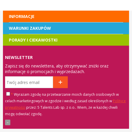
INFORMACJE
WARUNKI ZAKUPÓW
PORADY I CIEKAWOSTKI
NEWSLETTER
Zapisz się do newslettera, aby otrzymywać zniżki oraz
informacje o promocjach i wyprzedażach.
*
Wyrażam zgodę na przetwarzanie moich danych osobowych w
celach marketingowych w zgodzie i według zasad określonych w
Polityce
prywatności
przez: 5 Talents Lab sp. z o.o.
. Wiem, że w każdej chwili
mogę odwołać zgodę.