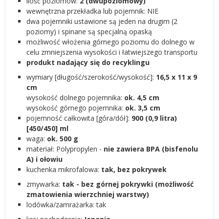
ilość poziomów:
2 (dwupoziomowy)
wewnętrzna przekładka lub pojemnik: NIE
dwa pojemniki ustawione są jeden na drugim (2
poziomy) i spinane są specjalną opaską
możliwość włożenia górnego poziomu do dolnego w
celu zmniejszenia wysokości i łatwiejszego transportu
produkt nadający się do recyklingu
wymiary [długość/szerokość/wysokość]:
16,5 x 11 x 9
cm
wysokość dolnego pojemnika:
ok. 4,5 cm
wysokość górnego pojemnika:
ok. 3,5 cm
pojemność całkowita [góra/dół]:
900 (0,9 litra)
[450/450] ml
waga:
ok. 500 g
materiał: Polypropylen -
nie zawiera BPA (bisfenolu
A) i ołowiu
kuchenka mikrofalowa:
tak, bez pokrywek
zmywarka:
tak - bez górnej pokrywki (możliwość
zmatowienia wierzchniej warstwy)
lodówka/zamrażarka: tak