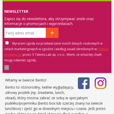
NEWSLETTER
Zapisz się do newslettera, aby otrzymywać zniżki oraz
informacje o promocjach i wyprzedażach.
*
Wyrażam zgodę na przetwarzanie moich danych osobowych w
celach marketingowych w zgodzie i według zasad określonych w
Polityce
prywatności
przez: 5 Talents Lab sp. z o.o.
. Wiem, że w każdej chwili
mogę odwołać zgodę.
Witamy w świecie Bento!
Bento to różnorodny, ładnie wyglądający,
zdrowy posiłek (np. śniadanie, lunch,
obiad), który można zabrać ze sobą w specjalnym
pudełku/pojemniku (bento box lub szerzej znany na świecie
lunchbox) i zjeść go w dowolnym miejscu i czasie. Jeśli jesteś
osobą, która na co dzień stara się dbać o siebie, a