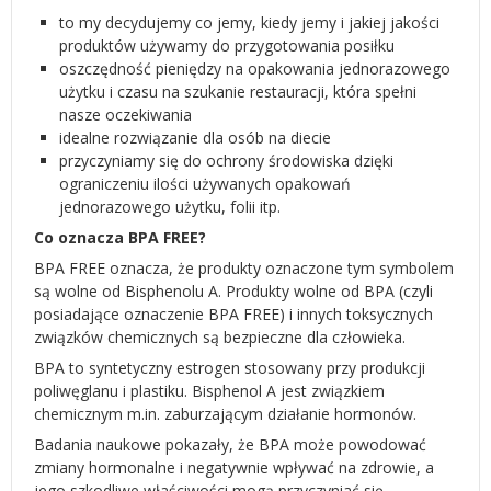
to my decydujemy co jemy, kiedy jemy i jakiej jakości
produktów używamy do przygotowania posiłku
oszczędność pieniędzy na opakowania jednorazowego
użytku i czasu na szukanie restauracji, która spełni
nasze oczekiwania
idealne rozwiązanie dla osób na diecie
przyczyniamy się do ochrony środowiska dzięki
ograniczeniu ilości używanych opakowań
jednorazowego użytku, folii itp.
Co oznacza BPA FREE?
BPA FREE oznacza, że produkty oznaczone tym symbolem
są wolne od Bisphenolu A. Produkty wolne od BPA (czyli
posiadające oznaczenie BPA FREE) i innych toksycznych
związków chemicznych są bezpieczne dla człowieka.
BPA to syntetyczny estrogen stosowany przy produkcji
poliwęglanu i plastiku. Bisphenol A jest związkiem
chemicznym m.in. zaburzającym działanie hormonów.
Badania naukowe pokazały, że BPA może powodować
zmiany hormonalne i negatywnie wpływać na zdrowie, a
jego szkodliwe właściwości mogą przyczyniać się