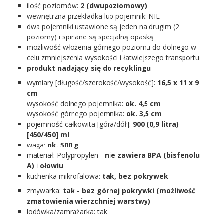
ilość poziomów:
2 (dwupoziomowy)
wewnętrzna przekładka lub pojemnik: NIE
dwa pojemniki ustawione są jeden na drugim (2
poziomy) i spinane są specjalną opaską
możliwość włożenia górnego poziomu do dolnego w
celu zmniejszenia wysokości i łatwiejszego transportu
produkt nadający się do recyklingu
wymiary [długość/szerokość/wysokość]:
16,5 x 11 x 9
cm
wysokość dolnego pojemnika:
ok. 4,5 cm
wysokość górnego pojemnika:
ok. 3,5 cm
pojemność całkowita [góra/dół]:
900 (0,9 litra)
[450/450] ml
waga:
ok. 500 g
materiał: Polypropylen -
nie zawiera BPA (bisfenolu
A) i ołowiu
kuchenka mikrofalowa:
tak, bez pokrywek
zmywarka:
tak - bez górnej pokrywki (możliwość
zmatowienia wierzchniej warstwy)
lodówka/zamrażarka: tak