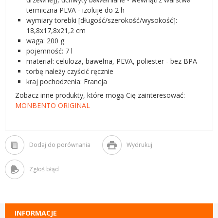
termiczna PEVA - izoluje do 2 h
wymiary torebki [długość/szerokość/wysokość]:
18,8x17,8x21,2 cm
waga: 200 g
pojemność: 7 l
materiał: celuloza, bawełna, PEVA, poliester - bez BPA
torbę należy czyścić ręcznie
kraj pochodzenia: Francja
Zobacz inne produkty, które mogą Cię zainteresować:
MONBENTO ORIGINAL
Dodaj do porównania
Wydrukuj
Zgłoś błąd
INFORMACJE