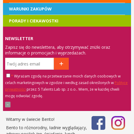
WARUNKI ZAKUPÓW
PORADY I CIEKAWOSTKI
NEWSLETTER
Zapisz się do newslettera, aby otrzymywać zniżki oraz
informacje o promocjach i wyprzedażach.
*
Wyrażam zgodę na przetwarzanie moich danych osobowych w
celach marketingowych w zgodzie i według zasad określonych w
Polityce
prywatności
przez: 5 Talents Lab sp. z o.o.
. Wiem, że w każdej chwili
mogę odwołać zgodę.
Witamy w świecie Bento!
Bento to różnorodny, ładnie wyglądający,
zdrowy posiłek (np. śniadanie, lunch,