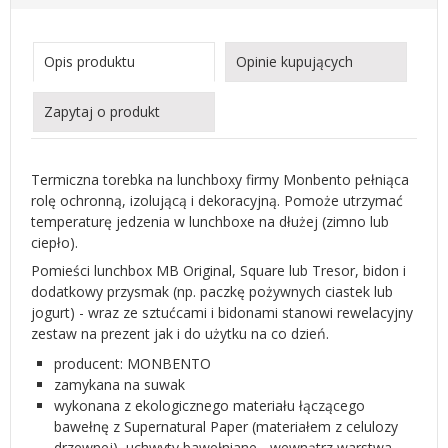
Opis produktu
Opinie kupujących
Zapytaj o produkt
Termiczna torebka na lunchboxy firmy Monbento pełniąca
rolę ochronną, izolującą i dekoracyjną. Pomoże utrzymać
temperaturę jedzenia w lunchboxe na dłużej (zimno lub
ciepło).
Pomieści lunchbox MB Original, Square lub Tresor, bidon i
dodatkowy przysmak (np. paczkę pożywnych ciastek lub
jogurt) - wraz ze sztućcami i bidonami stanowi rewelacyjny
zestaw na prezent jak i do użytku na co dzień.
producent:
MONBENTO
zamykana na suwak
wykonana z ekologicznego materiału łączącego
bawełnę z Supernatural Paper (materiałem z celulozy
drzewnej), uchwyty bawełniane - wewnątrz warstwa