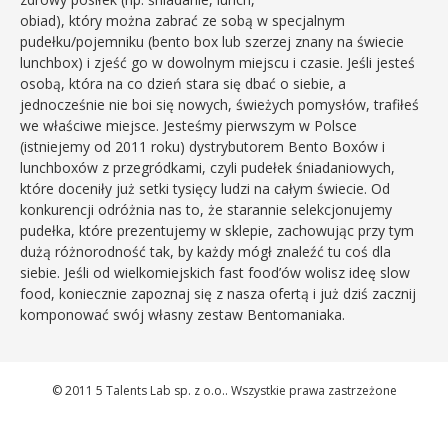
obiad), który można zabrać ze sobą w specjalnym
pudełku/pojemniku (bento box lub szerzej znany na świecie
lunchbox) i zjeść go w dowolnym miejscu i czasie. Jeśli jesteś
osobą, która na co dzień stara się dbać o siebie, a
jednocześnie nie boi się nowych, świeżych pomysłów, trafiłeś
we właściwe miejsce. Jesteśmy pierwszym w Polsce
(istniejemy od 2011 roku) dystrybutorem Bento Boxów i
lunchboxów z przegródkami, czyli pudełek śniadaniowych,
które doceniły już setki tysięcy ludzi na całym świecie. Od
konkurencji odróżnia nas to, że starannie selekcjonujemy
pudełka, które prezentujemy w sklepie, zachowując przy tym
dużą różnorodność tak, by każdy mógł znaleźć tu coś dla
siebie. Jeśli od wielkomiejskich fast food’ów wolisz ideę slow
food, koniecznie zapoznaj się z nasza ofertą i już dziś zacznij
komponować swój własny zestaw Bentomaniaka.
© 2011 5 Talents Lab sp. z o.o.. Wszystkie prawa zastrzeżone