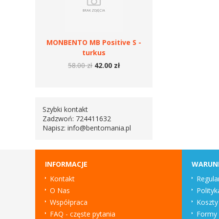
MONBENTO MB Positive S -
turkus
58.00 zł
42.00 zł
Szybki kontakt
Zadzwoń: 724411632
Napisz:
info@bentomania.pl
INFORMACJE
WARUN
Kontakt
Regula
O Nas
Polityk
Współpraca
Koszty
FAQ - częste pytania
Formy 