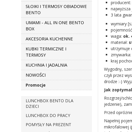
producent
SŁOIKI I TERMOSY OBIADOWE
najwyższa j
BENTO
3 lata gwar
UMAMI - ALL IN ONE BENTO
wymiary [
BOX
pojemność
waga:
ok.
AKCESORIA KUCHENNE
materiał:
s
KUBKI TERMICZNE I
utrzymuje 
TERMOSY
zmywarka
kraj pocho
KUCHNIA I JADALNIA
Wygodny, szer
NOWOŚCI
czyli przez wy
drodze :-) Wyj
Promocje
Jak zoptyma
Rozgrzej/schło
LUNCHBOX BENTO DLA
jedzenie), za
DZIECI
Przed opróżnie
LUNCHBOX DO PRACY
Napełnij poje
POMYSŁY NA PREZENT
mikrofalowej (