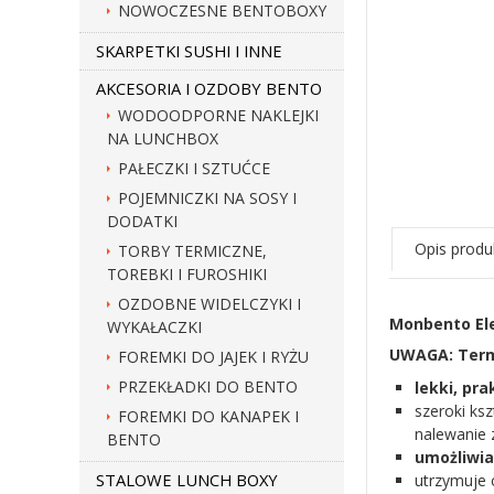
NOWOCZESNE BENTOBOXY
SKARPETKI SUSHI I INNE
AKCESORIA I OZDOBY BENTO
WODOODPORNE NAKLEJKI
NA LUNCHBOX
PAŁECZKI I SZTUĆCE
POJEMNICZKI NA SOSY I
DODATKI
Opis produ
TORBY TERMICZNE,
TOREBKI I FUROSHIKI
OZDOBNE WIDELCZYKI I
Monbento El
WYKAŁACZKI
UWAGA: Termo
FOREMKI DO JAJEK I RYŻU
PRZEKŁADKI DO BENTO
lekki, pr
szeroki ks
FOREMKI DO KANAPEK I
nalewanie 
BENTO
umożliwia
STALOWE LUNCH BOXY
utrzymuje 