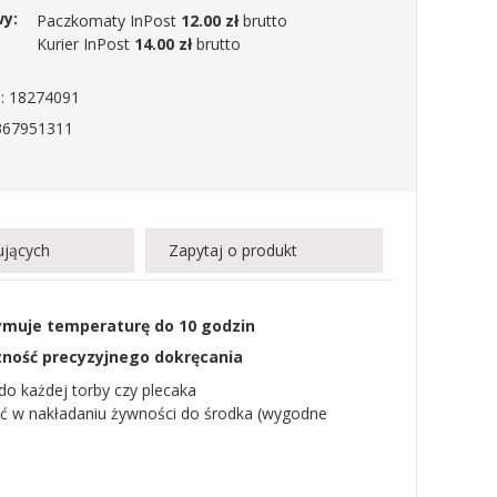
wy:
Paczkomaty InPost
12.00 zł
brutto
Kurier InPost
14.00 zł
brutto
: 18274091
367951311
ujących
Zapytaj o produkt
ymuje temperaturę do 10 godzin
zność precyzyjnego dokręcania
 do każdej torby czy plecaka
ść w nakładaniu żywności do środka (wygodne