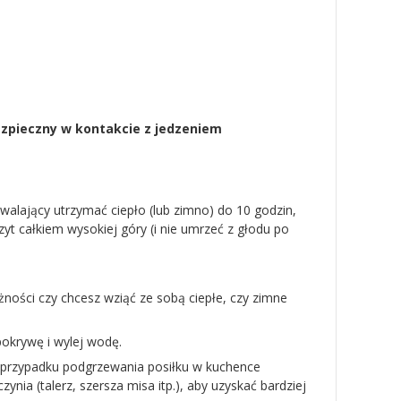
 bezpieczny w kontakcie z jedzeniem
alający utrzymać ciepło (lub zimno) do 10 godzin,
zyt całkiem wysokiej góry (i nie umrzeć z głodu po
ności czy chcesz wziąć ze sobą ciepłe, czy zimne
pokrywę i wylej wodę.
W przypadku podgrzewania posiłku w kuchence
nia (talerz, szersza misa itp.), aby uzyskać bardziej