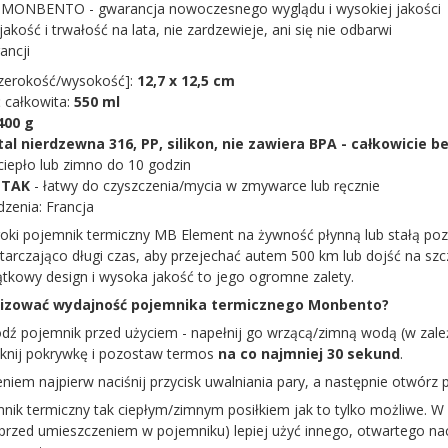
:
MONBENTO
- gwarancja nowoczesnego wyglądu i wysokiej jakości
akość i trwałość na lata, nie zardzewieje, ani się nie odbarwi
ancji
szerokość/wysokość]:
12,7 x 12,5 cm
 całkowita:
550 ml
400 g
tal nierdzewna 316, PP, silikon, nie zawiera BPA - całkowicie
ciepło lub zimno do 10 godzin
:
TAK
- łatwy do czyszczenia/mycia w zmywarce lub ręcznie
dzenia: Francja
oki pojemnik termiczny MB Element na żywność płynną lub stałą pozw
starczająco długi czas, aby przejechać autem 500 km lub dojść na szc
ątkowy design i wysoka jakość to jego ogromne zalety.
lizować wydajność pojemnika termicznego Monbento?
dź pojemnik przed użyciem - napełnij go wrzącą/zimną wodą (w zależ
mknij pokrywkę i pozostaw termos
na co najmniej 30 sekund
.
niem najpierw naciśnij przycisk uwalniania pary, a następnie otwórz 
mnik termiczny tak ciepłym/zimnym posiłkiem jak to tylko możliwe. 
przed umieszczeniem w pojemniku) lepiej użyć innego, otwartego naczy