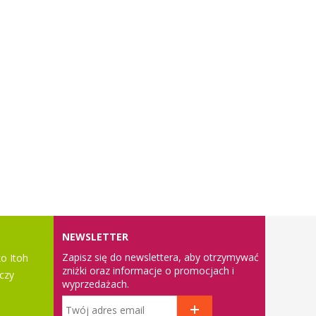
NEWSLETTER
Zapisz się do newslettera, aby otrzymywać
o Itoh
zniżki oraz informacje o promocjach i
czy
wyprzedażach.