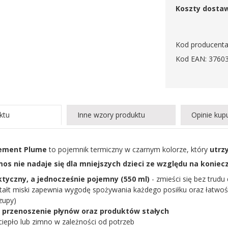
Koszty dosta
Kod producenta
Kod EAN: 3760
ktu
Inne wzory produktu
Opinie kup
ement Plume
to pojemnik termiczny w czarnym kolorze, który
utrz
s nie nadaje się dla mniejszych dzieci ze względu na koniec
aktyczny, a jednocześnie pojemny (550 ml)
- zmieści się bez trudu
ztałt miski zapewnia wygodę spożywania każdego posiłku oraz łatwo
zupy)
 przenoszenie płynów oraz produktów stałych
ciepło lub zimno w zależności od potrzeb