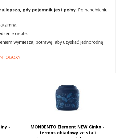
najlepsza, gdy pojemnik jest pełny
. Po napełnieniu
.
ła/zimna.
zenie ciepłe.
dzeniem wymieszaj potrawę, aby uzyskać jednorodną
ENTOBOXY
ny -
MONBENTO Element NEW Ginko -
termos obiadowy ze stali