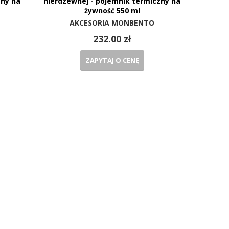
zny na
nierdzewnej - pojemnik termiczny na
żywność 550 ml
AKCESORIA MONBENTO
232.00 zł
ZAPYTAJ O CENĘ