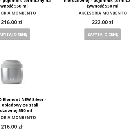
- pojemnik termiczny na
nierdzewnej - pojemnik termic
ywność 550 ml
żywność 550 ml
SORIA MONBENTO
AKCESORIA MONBENTO
216.00 zł
222.00 zł
APYTAJ O CENĘ
ZAPYTAJ O CENĘ
Element NEW Silver -
 obiadowy ze stali
rdzewnej 550 ml
SORIA MONBENTO
216.00 zł