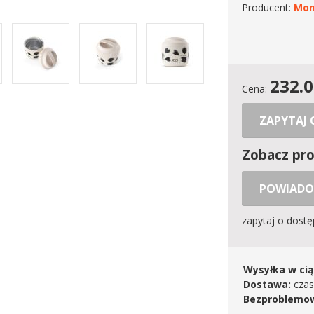
Producent:
Mon
232.
Cena:
ZAPYTAJ
Zobacz pr
POWIADO
zapytaj o dost
Wysyłka w cią
Dostawa:
czas
Bezproblemow