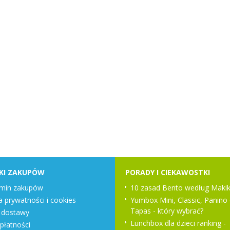
KI ZAKUPÓW
PORADY I CIEKAWOSTKI
min zakupów
10 zasad Bento według Makik
a prywatności i cookies
Yumbox Mini, Classic, Panino 
Tapas - który wybrać?
 dostawy
Lunchbox dla dzieci ranking -
płatności