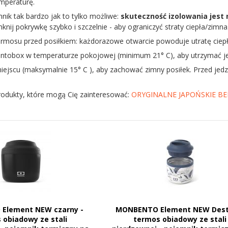
mperaturę.
nik tak bardzo jak to tylko możliwe:
skuteczność izolowania jest 
nij pokrywkę szybko i szczelnie - aby ograniczyć straty ciepła/zimna
termosu przed posiłkiem: każdorazowe otwarcie powoduje utratę ciep
ntobox w temperaturze pokojowej (minimum 21° C), aby utrzymać jed
ejscu (maksymalnie 15° C ), aby zachować zimny posiłek. Przed je
rodukty, które mogą Cię zainteresować:
ORYGINALNE JAPOŃSKIE B
Element NEW czarny -
MONBENTO Element NEW Desti
 obiadowy ze stali
termos obiadowy ze stali