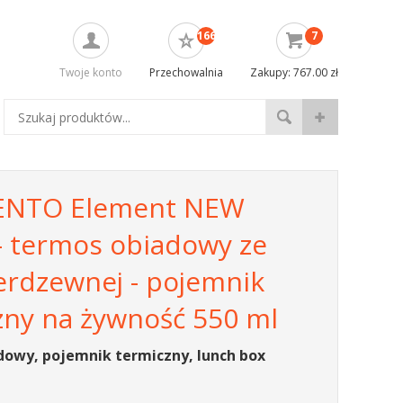
166
7
Twoje konto
Przechowalnia
Zakupy: 767.00 zł
NTO Element NEW
- termos obiadowy ze
ierdzewnej - pojemnik
zny na żywność 550 ml
dowy, pojemnik termiczny, lunch box