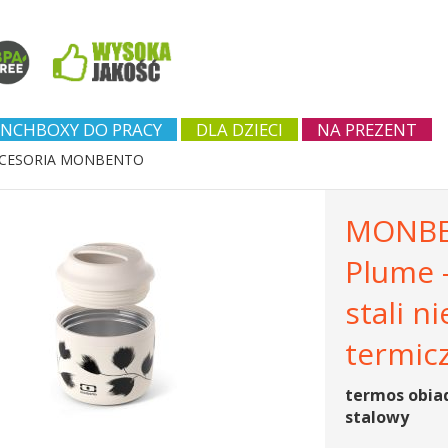
NCHBOXY DO PRACY
DLA DZIECI
NA PREZENT
CESORIA MONBENTO
MONBE
Plume 
stali n
termic
termos obia
stalowy