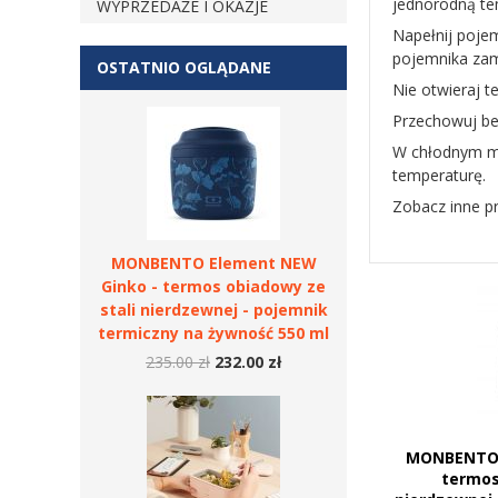
jednorodną te
WYPRZEDAŻE I OKAZJE
Napełnij pojem
pojemnika zamk
OSTATNIO OGLĄDANE
Nie otwieraj 
Przechowuj be
W chłodnym mi
temperaturę.
Zobacz inne p
MONBENTO Element NEW
Ginko - termos obiadowy ze
stali nierdzewnej - pojemnik
termiczny na żywność 550 ml
235.00 zł
232.00 zł
MONBENTO 
termos