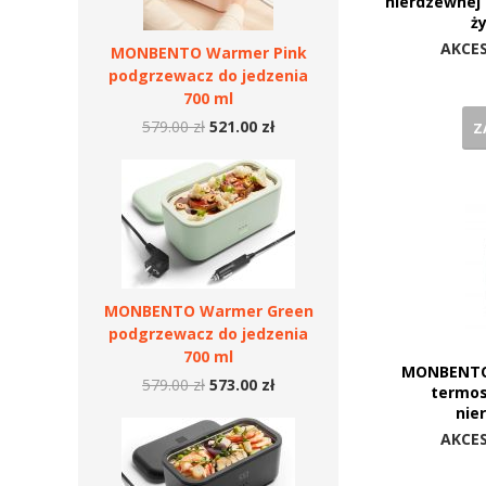
nierdzewnej 
ż
AKCE
MONBENTO Warmer Pink
podgrzewacz do jedzenia
700 ml
579.00 zł
521.00 zł
Z
MONBENTO Warmer Green
podgrzewacz do jedzenia
700 ml
MONBENTO 
579.00 zł
573.00 zł
termos
nie
AKCE