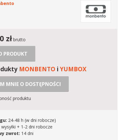
bento
00
zł
brutto
 O PRODUKT
odukty
MONBENTO
i
YUMBOX
M MNIE O DOSTĘPNOŚCI
ępność produktu
gu:
24-48 h
(w dni robocze)
 wysyłki + 1-2 dni robocze
y zwrot:
14 dni