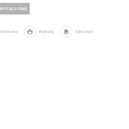
APYTAJ O CENĘ
porównania
Wydrukuj
Zgłoś błąd