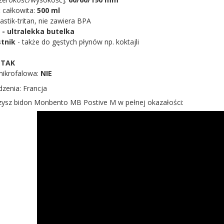
 całkowita:
500 ml
lastik-tritan, nie zawiera BPA
 - ultralekka butelka
stnik
- także do gęstych płynów np. koktajli
:
TAK
mikrofalowa:
NIE
dzenia: Francja
zysz bidon Monbento MB Postive M w pełnej okazałości: