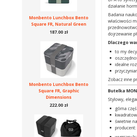
działanie hor
Badania nauko
Monbento Lunchbox Bento
właściwości m
Square FR, Natural Green
przednowotwor
187.00 zł
dojrzewanie p
Dlaczego war
to my decy
oszczędnoś
idealne roz
przyczynia
Zobacz inne p
Monbento Lunchbox Bento
Square FR, Graphic
Butelka MONB
Dimensions
Stylowy, elega
222.00 zł
górna częś
kwadratowy
świetnie na
producent
wymiary [