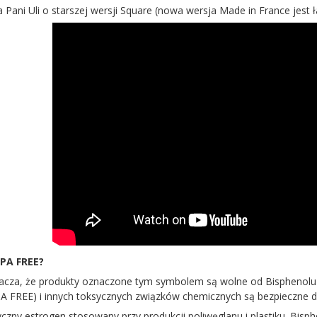
a Pani Uli o starszej wersji Square (nowa wersja Made in France jest ł
PA FREE?
cza, że produkty oznaczone tym symbolem są wolne od Bisphenolu A
A FREE) i innych toksycznych związków chemicznych są bezpieczne dl
czny estrogen stosowany przy produkcji poliwęglanu i plastiku. Bis