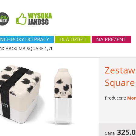
NCHBOXY DO PRACY
DLA DZIECI
NA PREZENT
NCHBOX MB SQUARE 1,7L
Zestaw
Square 
Producent:
Mon
325.
Cena: