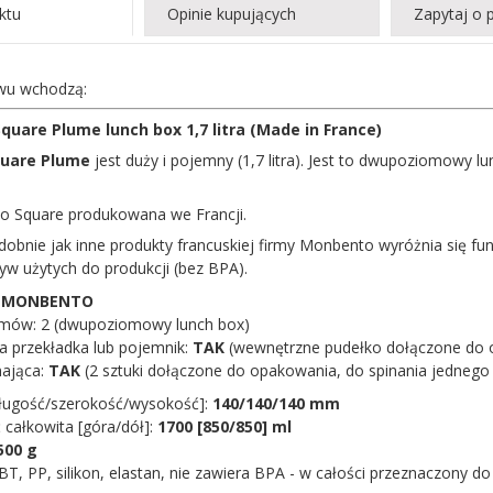
ktu
Opinie kupujących
Zapytaj o 
wu wchodzą:
are Plume lunch box 1,7 litra (Made in France)
uare Plume
jest duży i pojemny (1,7 litra). Jest to dwupoziomowy l
o Square produkowana we Francji.
obnie jak inne produkty francuskiej firmy Monbento wyróżnia się 
yw użytych do produkcji (bez BPA).
:
MONBENTO
omów: 2 (dwupoziomowy lunch box)
 przekładka lub pojemnik:
TAK
(wewnętrzne pudełko dołączone do 
nająca:
TAK
(2 sztuki dołączone do opakowania, do
spinania jednego
ługość/szerokość/wysokość]:
140/140/140 mm
całkowita [góra/dół]:
1700 [850/850] ml
500 g
BT, PP, silikon, elastan, nie zawiera BPA - w całości przeznaczony do