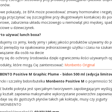
monów.
we pokazały, że BPA może powodować zmiany hormonalne i negatyw
ogą przyczyniać się (szczególnie przy długotrwałym kontakcie) do 
owe, zaburzenia układu moczowego u niemowląt płci męskiej, spade
łciowe u dziewczynek.
to używać lunch boxa?
dujemy co jemy, kiedy jemy i jakiej jakości produktów używamy do 
ć pieniędzy na opakowania jednorazowego użytku i czasu na szukanie
wiązanie dla osób na diecie
my się do ochrony środowiska dzięki ograniczeniu ilości używanych o
rodukty, które mogą Cię zainteresować:
Monbento Original
ENTO Positive M Graphic Plume - bidon 500 ml (edycja limit
ncki i szczelny bidon/butelka
Monbento Positive M
o pojemności 50
ć butelki pokryta jest specjalnym tworzywem zapobiegającym wyślizgi
 kształt zapewnia maksymalne wykorzystanie powierzchni zapewnia
daje się do gęstszych płynów takich jak koktajle, musy czy jogurty
:
MONBENTO
szerokość/wysokość]:
60/60/190 mm