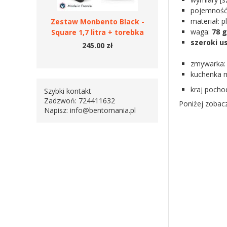
pojemność
materiał: p
Zestaw Monbento Black -
waga:
78 g
Square 1,7 litra + torebka
szeroki u
245.00 zł
zmywarka
kuchenka 
kraj pocho
Szybki kontakt
Zadzwoń: 724411632
Poniżej zobac
Napisz:
info@bentomania.pl