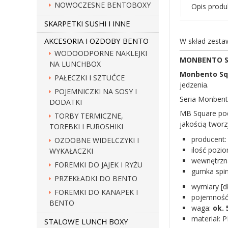
NOWOCZESNE BENTOBOXY
Opis produ
SKARPETKI SUSHI I INNE
AKCESORIA I OZDOBY BENTO
W skład zesta
WODOODPORNE NAKLEJKI
MONBENTO Squ
NA LUNCHBOX
Monbento Sq
PAŁECZKI I SZTUĆCE
jedzenia.
POJEMNICZKI NA SOSY I
Seria Monbent
DODATKI
MB Square pod
TORBY TERMICZNE,
jakością tworz
TOREBKI I FUROSHIKI
producent
OZDOBNE WIDELCZYKI I
ilość pozi
WYKAŁACZKI
wewnętrzna
FOREMKI DO JAJEK I RYŻU
gumka spi
PRZEKŁADKI DO BENTO
wymiary [d
FOREMKI DO KANAPEK I
pojemność 
BENTO
waga:
ok. 
materiał: P
STALOWE LUNCH BOXY