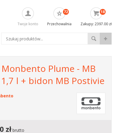
72
18
Twoje konto
Przechowalnia
Zakupy: 2397.00 zł
 Monbento Plume - MB
1,7 l + bidon MB Postivie
bento
00
zł
brutto