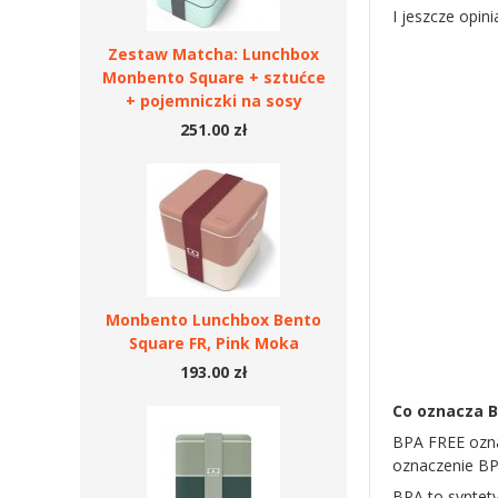
I jeszcze opini
Zestaw Matcha: Lunchbox
Monbento Square + sztućce
+ pojemniczki na sosy
251.00 zł
Monbento Lunchbox Bento
Square FR, Pink Moka
193.00 zł
Co oznacza B
BPA FREE ozna
oznaczenie BP
BPA to syntety