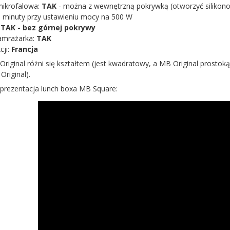
mikrofalowa:
TAK
- można z wewnętrzną pokrywką (otworzyć silikonow
 3 minuty przy ustawieniu mocy na 500 W
:
TAK - bez górnej pokrywy
amrażarka:
TAK
cji:
Francja
iginal różni się kształtem (jest kwadratowy, a MB Original prostokąt
riginal).
 prezentacja lunch boxa MB Square: