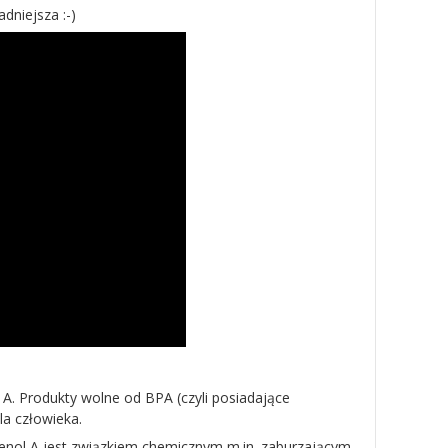
adniejsza :-)
. Produkty wolne od BPA (czyli posiadające
a człowieka.
phenol A jest związkiem chemicznym m.in. zaburzającym