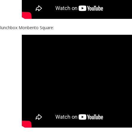
 lunchbox Monbento Square: