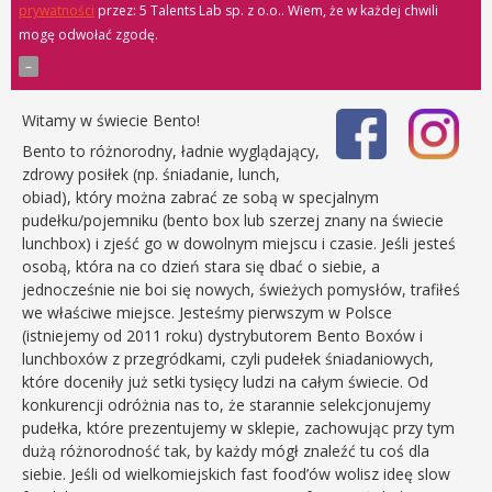
prywatności
przez: 5 Talents Lab sp. z o.o.
. Wiem, że w każdej chwili
mogę odwołać zgodę.
Witamy w świecie Bento!
Bento to różnorodny, ładnie wyglądający,
zdrowy posiłek (np. śniadanie, lunch,
obiad), który można zabrać ze sobą w specjalnym
pudełku/pojemniku (bento box lub szerzej znany na świecie
lunchbox) i zjeść go w dowolnym miejscu i czasie. Jeśli jesteś
osobą, która na co dzień stara się dbać o siebie, a
jednocześnie nie boi się nowych, świeżych pomysłów, trafiłeś
we właściwe miejsce. Jesteśmy pierwszym w Polsce
(istniejemy od 2011 roku) dystrybutorem Bento Boxów i
lunchboxów z przegródkami, czyli pudełek śniadaniowych,
które doceniły już setki tysięcy ludzi na całym świecie. Od
konkurencji odróżnia nas to, że starannie selekcjonujemy
pudełka, które prezentujemy w sklepie, zachowując przy tym
dużą różnorodność tak, by każdy mógł znaleźć tu coś dla
siebie. Jeśli od wielkomiejskich fast food’ów wolisz ideę slow