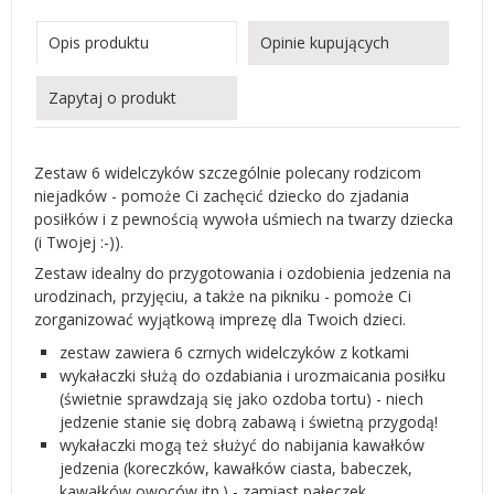
Opis produktu
Opinie kupujących
Zapytaj o produkt
Zestaw 6 widelczyków szczególnie polecany rodzicom
niejadków - pomoże Ci zachęcić dziecko do zjadania
posiłków i z pewnością wywoła uśmiech na twarzy dziecka
(i Twojej :-)).
Zestaw idealny do przygotowania i ozdobienia jedzenia na
urodzinach, przyjęciu, a także na pikniku - pomoże Ci
zorganizować wyjątkową imprezę dla Twoich dzieci.
zestaw zawiera 6 czrnych widelczyków z kotkami
wykałaczki służą do ozdabiania i urozmaicania posiłku
(świetnie sprawdzają się jako ozdoba tortu) - niech
jedzenie stanie się dobrą zabawą i świetną przygodą!
wykałaczki mogą też służyć do nabijania kawałków
jedzenia (koreczków, kawałków ciasta, babeczek,
kawałków owoców itp.) - zamiast pałeczek