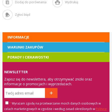
Dodaj do porównania
Wydrukuj
Zgłoś błąd
INFORMACJE
WARUNKI ZAKUPÓW
PORADY I CIEKAWOSTKI
NEWSLETTER
Zapisz się do newslettera, aby otrzymywać zniżki oraz
informacje o promocjach i wyprzedażach.
*
Wyrażam zgodę na przetwarzanie moich danych osobowych w
celach marketingowych w zgodzie i według zasad określonych w
Polityce