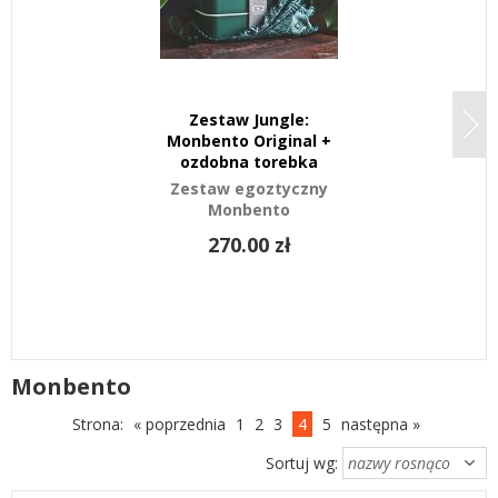
Zestaw Jungle:
MONBENTO
Monbento Original +
Natural Gr
ozdobna torebka
zestaw 2 p
na s
Zestaw egoztyczny
Monbento
pojemniczk
na dodatk
270.00 zł
35.00 zł
Najniższa cena 
obniżką:
Monbento
Strona:
« poprzednia
1
2
3
4
5
następna »
Sortuj wg: