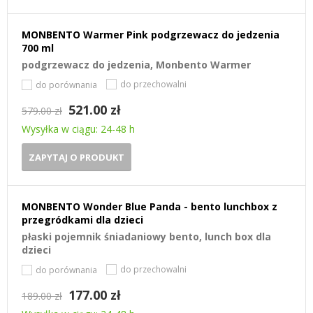
MONBENTO Warmer Pink podgrzewacz do jedzenia
700 ml
podgrzewacz do jedzenia, Monbento Warmer
do przechowalni
do porównania
521.00 zł
579.00 zł
Wysyłka w ciągu: 24-48 h
ZAPYTAJ O PRODUKT
MONBENTO Wonder Blue Panda - bento lunchbox z
przegródkami dla dzieci
płaski pojemnik śniadaniowy bento, lunch box dla
dzieci
do przechowalni
do porównania
177.00 zł
189.00 zł