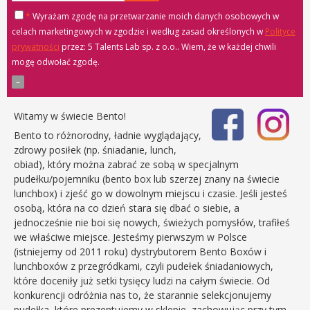
*
Wyrażam zgodę na przetwarzanie moich danych osobowych w
celach marketingowych w zgodzie i według zasad określonych w
Polityce
prywatności
przez: 5 Talents Lab sp. z o.o.
. Wiem, że w każdej chwili
mogę odwołać zgodę.
Witamy w świecie Bento!
Bento to różnorodny, ładnie wyglądający,
zdrowy posiłek (np. śniadanie, lunch,
obiad), który można zabrać ze sobą w specjalnym
pudełku/pojemniku (bento box lub szerzej znany na świecie
lunchbox) i zjeść go w dowolnym miejscu i czasie. Jeśli jesteś
osobą, która na co dzień stara się dbać o siebie, a
jednocześnie nie boi się nowych, świeżych pomysłów, trafiłeś
we właściwe miejsce. Jesteśmy pierwszym w Polsce
(istniejemy od 2011 roku) dystrybutorem Bento Boxów i
lunchboxów z przegródkami, czyli pudełek śniadaniowych,
które doceniły już setki tysięcy ludzi na całym świecie. Od
konkurencji odróżnia nas to, że starannie selekcjonujemy
pudełka, które prezentujemy w sklepie, zachowując przy tym