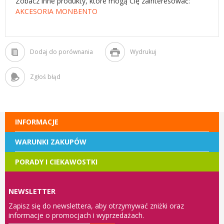
Zobacz inne produkty, które mogą Cię zainteresować:
AKCESORIA MONBENTO
Dodaj do porównania
Wydrukuj
Zgłoś błąd
INFORMACJE
WARUNKI ZAKUPÓW
PORADY I CIEKAWOSTKI
NEWSLETTER
Zapisz się do newslettera, aby otrzymywać zniżki oraz
informacje o promocjach i wyprzedażach.