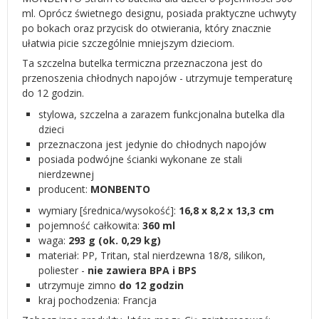
ml. Oprócz świetnego designu, posiada praktyczne uchwyty
po bokach oraz przycisk do otwierania, który znacznie
ułatwia picie szczególnie mniejszym dzieciom.
Ta szczelna butelka termiczna przeznaczona jest do
przenoszenia chłodnych napojów - utrzymuje temperaturę
do 12 godzin.
stylowa, szczelna a zarazem funkcjonalna butelka dla
dzieci
przeznaczona jest jedynie do chłodnych napojów
posiada podwójne ścianki wykonane ze stali
nierdzewnej
producent:
MONBENTO
wymiary [średnica/wysokość]:
16,8 x 8,2 x 13,3 cm
pojemność całkowita:
360 ml
waga:
293 g (ok. 0,29 kg)
materiał: PP, Tritan, stal nierdzewna 18/8, silikon,
poliester -
nie zawiera BPA i BPS
utrzymuje zimno
do 12 godzin
kraj pochodzenia: Francja