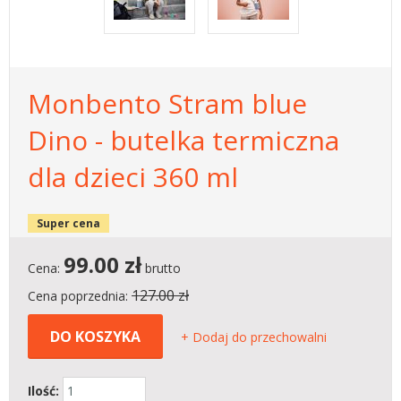
Monbento Stram blue
Dino - butelka termiczna
dla dzieci 360 ml
Super cena
99.00
zł
Cena:
brutto
127.00 zł
Cena poprzednia:
DO KOSZYKA
+ Dodaj do przechowalni
Ilość: