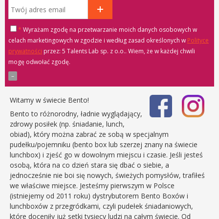
*
Wyrażam zgodę na przetwarzanie moich danych osobowych w
celach marketingowych w zgodzie i według zasad określonych w
Polityce
prywatności
przez: 5 Talents Lab sp. z o.o.
. Wiem, że w każdej chwili
mogę odwołać zgodę.
Witamy w świecie Bento!
Bento to różnorodny, ładnie wyglądający,
zdrowy posiłek (np. śniadanie, lunch,
obiad), który można zabrać ze sobą w specjalnym
pudełku/pojemniku (bento box lub szerzej znany na świecie
lunchbox) i zjeść go w dowolnym miejscu i czasie. Jeśli jesteś
osobą, która na co dzień stara się dbać o siebie, a
jednocześnie nie boi się nowych, świeżych pomysłów, trafiłeś
we właściwe miejsce. Jesteśmy pierwszym w Polsce
(istniejemy od 2011 roku) dystrybutorem Bento Boxów i
lunchboxów z przegródkami, czyli pudełek śniadaniowych,
które doceniły już setki tysięcy ludzi na całym świecie. Od