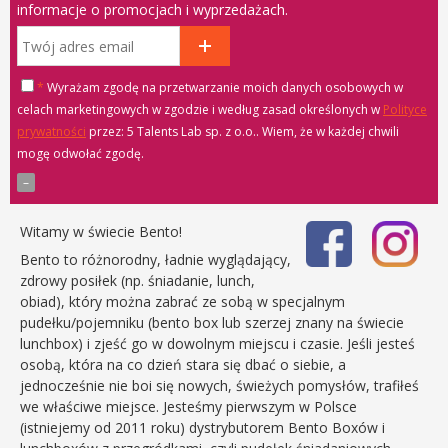
informacje o promocjach i wyprzedażach.
*
Wyrażam zgodę na przetwarzanie moich danych osobowych w
celach marketingowych w zgodzie i według zasad określonych w
Polityce
prywatności
przez: 5 Talents Lab sp. z o.o.
. Wiem, że w każdej chwili
mogę odwołać zgodę.
Witamy w świecie Bento!
Bento to różnorodny, ładnie wyglądający,
zdrowy posiłek (np. śniadanie, lunch,
obiad), który można zabrać ze sobą w specjalnym
pudełku/pojemniku (bento box lub szerzej znany na świecie
lunchbox) i zjeść go w dowolnym miejscu i czasie. Jeśli jesteś
osobą, która na co dzień stara się dbać o siebie, a
jednocześnie nie boi się nowych, świeżych pomysłów, trafiłeś
we właściwe miejsce. Jesteśmy pierwszym w Polsce
(istniejemy od 2011 roku) dystrybutorem Bento Boxów i