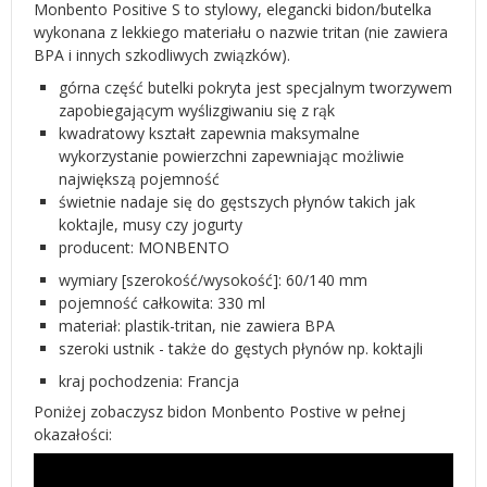
Monbento Positive S to stylowy, elegancki bidon/butelka
wykonana z lekkiego materiału o nazwie tritan (nie zawiera
BPA i innych szkodliwych związków).
górna część butelki pokryta jest specjalnym tworzywem
zapobiegającym wyślizgiwaniu się z rąk
kwadratowy kształt zapewnia maksymalne
wykorzystanie powierzchni zapewniając możliwie
największą pojemność
świetnie nadaje się do gęstszych płynów takich jak
koktajle, musy czy jogurty
producent: MONBENTO
wymiary [szerokość/wysokość]: 60/140 mm
pojemność całkowita: 330 ml
materiał: plastik-tritan, nie zawiera BPA
szeroki ustnik - także do gęstych płynów np. koktajli
kraj pochodzenia: Francja
Poniżej zobaczysz bidon Monbento Postive w pełnej
okazałości: