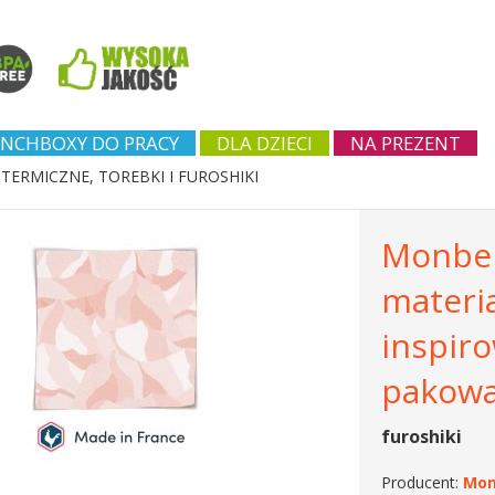
NCHBOXY DO PRACY
DLA DZIECI
NA PREZENT
TERMICZNE, TOREBKI I FUROSHIKI
Monben
materi
inspir
pakowa
furoshiki
Producent:
Mon