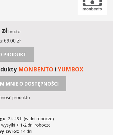
zł
brutto
69.00 zł
a:
 O PRODUKT
odukty
MONBENTO
i
YUMBOX
M MNIE O DOSTĘPNOŚCI
ępność produktu
gu:
24-48 h
(w dni robocze)
 wysyłki + 1-2 dni robocze
y zwrot:
14 dni