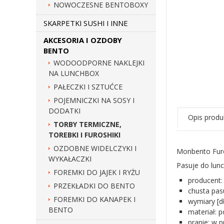
NOWOCZESNE BENTOBOXY
SKARPETKI SUSHI I INNE
AKCESORIA I OZDOBY
BENTO
WODOODPORNE NAKLEJKI
NA LUNCHBOX
PAŁECZKI I SZTUĆCE
POJEMNICZKI NA SOSY I
DODATKI
Opis produ
TORBY TERMICZNE,
TOREBKI I FUROSHIKI
OZDOBNE WIDELCZYKI I
Monbento Furo
WYKAŁACZKI
Pasuje do lun
FOREMKI DO JAJEK I RYŻU
producen
PRZEKŁADKI DO BENTO
chusta pas
FOREMKI DO KANAPEK I
wymiary [d
BENTO
materiał: p
pranie: w 