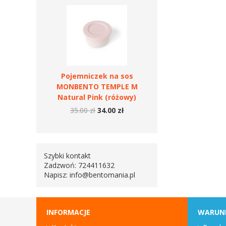
Pojemniczek na sos
MONBENTO TEMPLE M
Natural Pink (różowy)
35.00 zł
34.00 zł
Szybki kontakt
Zadzwoń: 724411632
Napisz:
info@bentomania.pl
INFORMACJE
WARUN