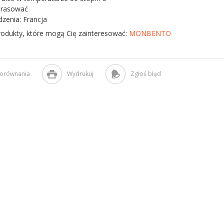
prasować
dzenia: Francja
rodukty, które mogą Cię zainteresować:
MONBENTO
porównania
Wydrukuj
Zgłoś błąd