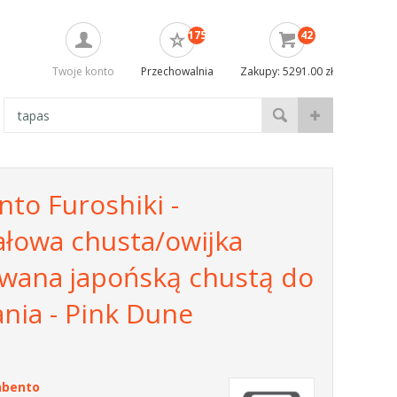
175
42
Twoje konto
Przechowalnia
Zakupy: 5291.00 zł
to Furoshiki -
ałowa chusta/owijka
owana japońską chustą do
nia - Pink Dune
bento