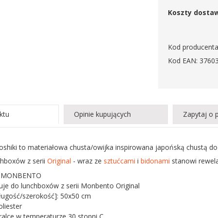
Koszty dosta
Kod producenta
Kod EAN: 3760
ktu
Opinie kupujących
Zapytaj o 
shiki to materiałowa chusta/owijka inspirowana japońską chustą do
chboxów z serii
Original
- wraz ze
sztućcami
i
bidonami
stanowi rewela
t: MONBENTO
uje do lunchboxów z serii Monbento Original
ługość/szerokość]: 50x50 cm
oliester
pralce w temperaturze 30 stopni C