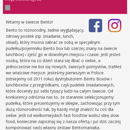
Witamy w świecie Bento!
Bento to różnorodny, ładnie wyglądający,
zdrowy posiłek (np. śniadanie, lunch,
obiad), który można zabrać ze sobą w specjalnym
pudełku/pojemniku (bento box lub szerzej znany na świecie
lunchbox) i zjeść go w dowolnym miejscu i czasie. Jeśli jesteś
osobą, która na co dzień stara się dbać o siebie, a
jednocześnie nie boi się nowych, świeżych pomysłów, trafiłeś
we właściwe miejsce. Jesteśmy pierwszym w Polsce
(istniejemy od 2011 roku) dystrybutorem Bento Boxów i
lunchboxów z przegródkami, czyli pudełek śniadaniowych,
które doceniły już setki tysięcy ludzi na całym świecie. Od
konkurencji odróżnia nas to, że starannie selekcjonujemy
pudełka, które prezentujemy w sklepie, zachowując przy tym
dużą różnorodność tak, by każdy mógł znaleźć tu coś dla
siebie. Jeśli od wielkomiejskich fast food’ów wolisz ideę slow
food, koniecznie zapoznaj się z nasza ofertą i już dziś zacznij
komponować swój własny zestaw Bentomaniaka.