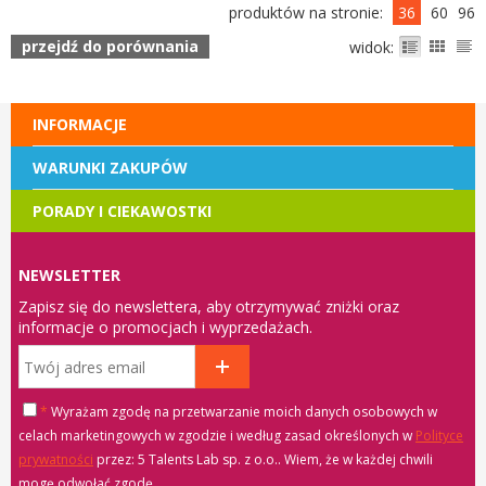
produktów na stronie:
36
60
96
przejdź do porównania
widok:
INFORMACJE
WARUNKI ZAKUPÓW
PORADY I CIEKAWOSTKI
NEWSLETTER
Zapisz się do newslettera, aby otrzymywać zniżki oraz
informacje o promocjach i wyprzedażach.
*
Wyrażam zgodę na przetwarzanie moich danych osobowych w
celach marketingowych w zgodzie i według zasad określonych w
Polityce
prywatności
przez: 5 Talents Lab sp. z o.o.
. Wiem, że w każdej chwili
mogę odwołać zgodę.