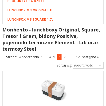
PRODUKTY DLA DZIECI
LUNCHBOX MB ORIGINAL 1L
LUNCHBOX MB SQUARE 1,7L
Monbento - lunchboxy Original, Square,
Tresor i Gram, bidony Positive,
pojemniki termiczne Element i Lib oraz
termosy Steel
Strona:
« poprzednia
1
...
4
5
6
7
8
...
12
następna »
Sortuj wg: