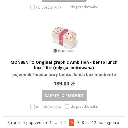
do przechowalni
do porównania
MONBENTO Original graphic Ambition - bento lunch
box 1 litr (edycja limitowana)
pojemnik śniadaniowy bento, lunch box monbento
189.00 zł
ZAPYTAJ O PRODUKT
do przechowalni
do porównania
Strona:
« poprzednia
1
...
4
5
6
7
8
...
12
następna »