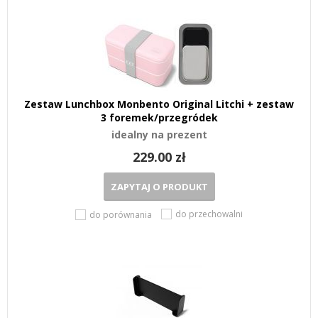
Zestaw Lunchbox Monbento Original Litchi + zestaw
3 foremek/przegródek
idealny na prezent
229.00 zł
ZAPYTAJ O PRODUKT
do przechowalni
do porównania