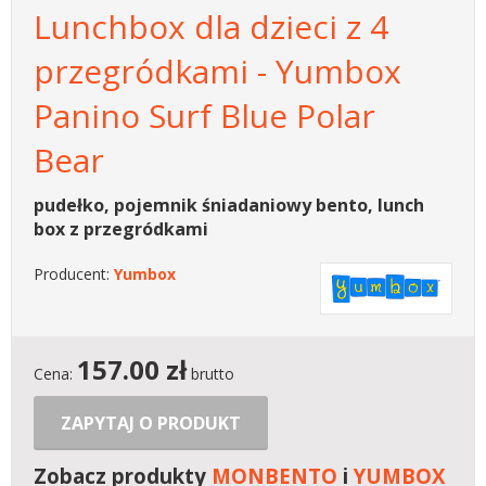
Lunchbox dla dzieci z 4
przegródkami - Yumbox
Panino Surf Blue Polar
Bear
pudełko, pojemnik śniadaniowy bento, lunch
box z przegródkami
Producent:
Yumbox
157.00
zł
Cena:
brutto
ZAPYTAJ O PRODUKT
Zobacz produkty
MONBENTO
i
YUMBOX