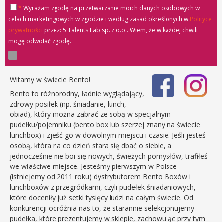
*
Wyrażam zgodę na przetwarzanie moich danych osobowych w
celach marketingowych w zgodzie i według zasad określonych w
Polityce
prywatności
przez: 5 Talents Lab sp. z o.o.
. Wiem, że w każdej chwili
mogę odwołać zgodę.
Witamy w świecie Bento!
Bento to różnorodny, ładnie wyglądający,
zdrowy posiłek (np. śniadanie, lunch,
obiad), który można zabrać ze sobą w specjalnym
pudełku/pojemniku (bento box lub szerzej znany na świecie
lunchbox) i zjeść go w dowolnym miejscu i czasie. Jeśli jesteś
osobą, która na co dzień stara się dbać o siebie, a
jednocześnie nie boi się nowych, świeżych pomysłów, trafiłeś
we właściwe miejsce. Jesteśmy pierwszym w Polsce
(istniejemy od 2011 roku) dystrybutorem Bento Boxów i
lunchboxów z przegródkami, czyli pudełek śniadaniowych,
które doceniły już setki tysięcy ludzi na całym świecie. Od
konkurencji odróżnia nas to, że starannie selekcjonujemy
pudełka, które prezentujemy w sklepie, zachowując przy tym