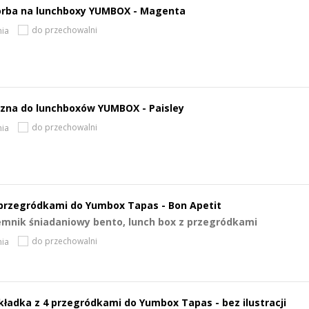
orba na lunchboxy YUMBOX - Magenta
do przechowalni
ia
zna do lunchboxów YUMBOX - Paisley
do przechowalni
ia
przegródkami do Yumbox Tapas - Bon Apetit
emnik śniadaniowy bento, lunch box z przegródkami
do przechowalni
ia
adka z 4 przegródkami do Yumbox Tapas - bez ilustracji