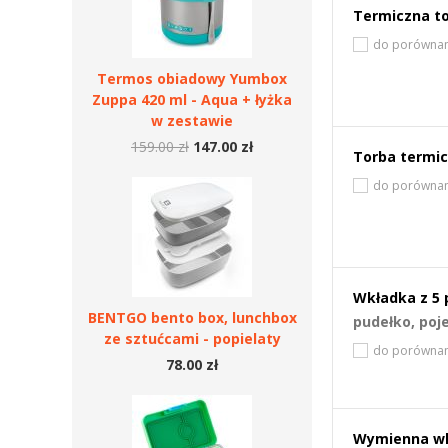
Termiczna t
do porównan
Termos obiadowy Yumbox
Zuppa 420 ml - Aqua + łyżka
w zestawie
159.00 zł
147.00 zł
Torba termic
do porównan
Wkładka z 5 
BENTGO bento box, lunchbox
pudełko, poj
ze sztućcami - popielaty
do porównan
78.00 zł
Wymienna wkł