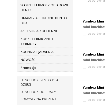
do porównan
SŁOIKI I TERMOSY OBIADOWE
BENTO
UMAMI - ALL IN ONE BENTO
Yumbox Mini 
BOX
mini lunchbo
AKCESORIA KUCHENNE
do porównan
KUBKI TERMICZNE I
TERMOSY
KUCHNIA I JADALNIA
Yumbox Mini 
NOWOŚCI
mini lunchbo
do porównan
Promocje
LUNCHBOX BENTO DLA
DZIECI
Yumbox Mini 
LUNCHBOX DO PRACY
mini lunchbo
POMYSŁY NA PREZENT
do porównan