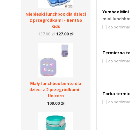
Yumbox Mini 
Niebieski lunchbox dla dzieci
mini lunchbo
z przegródkami - BentGo
Kids
do porównan
137.00 zł
127.00 zł
Termiczna to
do porównan
Mały lunchbox bento dla
dzieci z 2 przegródkami -
Torba termic
Unicorn
do porównan
109.00 zł