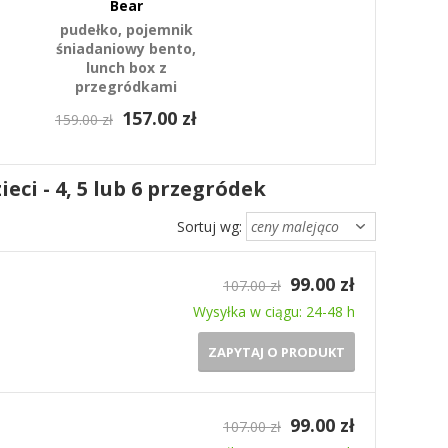
Bear
pudełko, pojemnik
śniadaniowy bento,
lunch box z
przegródkami
157.00 zł
159.00 zł
eci - 4, 5 lub 6 przegródek
Sortuj wg:
99.00 zł
107.00 zł
Wysyłka w ciągu: 24-48 h
ZAPYTAJ O PRODUKT
99.00 zł
107.00 zł