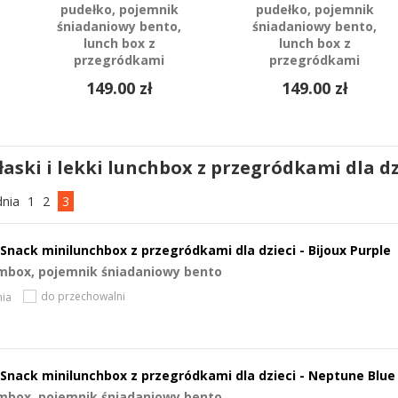
pudełko, pojemnik
pudełko, pojemnik
śniadaniowy bento,
śniadaniowy bento,
lunch box z
lunch box z
przegródkami
przegródkami
149.00 zł
149.00 zł
aski i lekki lunchbox z przegródkami dla dzi
dnia
1
2
3
Snack minilunchbox z przegródkami dla dzieci - Bijoux Purple
mbox, pojemnik śniadaniowy bento
do przechowalni
ia
Snack minilunchbox z przegródkami dla dzieci - Neptune Blue
mbox, pojemnik śniadaniowy bento