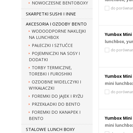
NOWOCZESNE BENTOBOXY
do porównan
SKARPETKI SUSHI I INNE
AKCESORIA I OZDOBY BENTO
WODOODPORNE NAKLEJKI
Yumbox Mini 
NA LUNCHBOX
lunchbox, yu
PAŁECZKI I SZTUĆCE
do porównan
POJEMNICZKI NA SOSY I
DODATKI
TORBY TERMICZNE,
TOREBKI I FUROSHIKI
Yumbox Mini 
OZDOBNE WIDELCZYKI I
mini lunchbo
WYKAŁACZKI
do porównan
FOREMKI DO JAJEK I RYŻU
PRZEKŁADKI DO BENTO
FOREMKI DO KANAPEK I
Yumbox Mini 
BENTO
mini lunchbo
STALOWE LUNCH BOXY