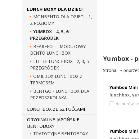
LUNCH BOXY DLA DZIECI
MONBENTO DLA DZIECI - 1,
2 POZIOMY
YUMBOX - 4, 5, 6
PRZEGRÓDEK
BEARFFOT - MODUŁOWY
BENTO LUNCHBOX
Yumbox - pł
LITTLE LUNCHBOX - 2, 3, 5
PRZEGRÓDEK
Strona:
« poprze
OMIEBOX LUNCHBOX Z
TERMOSEM
Yumbox Mini 
BENTGO - LUNCHBOX DLA
lunchbox, yu
PRZEDSZKOLAKA
do porównan
LUNCHBOX ZE SZTUĆCAMI
ORYGINALNE JAPOŃSKIE
BENTOBOXY
Yumbox Mini 
TRADYCYJNE BENTOBOXY
lunchbox, yu