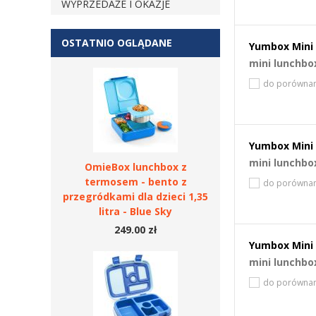
WYPRZEDAŻE I OKAZJE
OSTATNIO OGLĄDANE
Yumbox Mini 
mini lunchbo
do porównan
Yumbox Mini 
mini lunchbo
OmieBox lunchbox z
termosem - bento z
do porównan
przegródkami dla dzieci 1,35
litra - Blue Sky
249.00 zł
Yumbox Mini 
mini lunchbo
do porównan