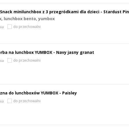
Snack minilunchbox z 3 przegródkami dla dzieci - Stardust Pi
x, lunchbox bento, yumbox
do przechowalni
ia
rba na lunchbox YUMBOX - Navy jasny granat
do przechowalni
ia
zna do lunchboxów YUMBOX - Paisley
do przechowalni
ia