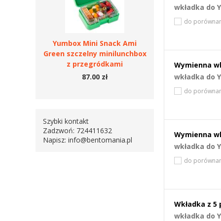
wkładka do 
do porównan
Yumbox Mini Snack Ami
Green szczelny minilunchbox
z przegródkami
Wymienna wk
87.00 zł
wkładka do 
do porównan
Szybki kontakt
Zadzwoń: 724411632
Wymienna wk
Napisz:
info@bentomania.pl
wkładka do 
do porównan
Wkładka z 5 
wkładka do 