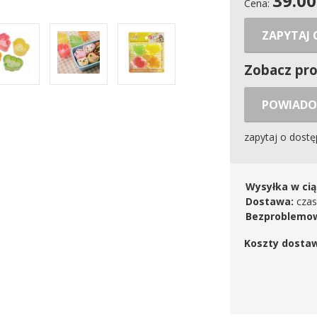
39.00
Cena:
ZAPYTAJ
Zobacz pr
POWIADO
zapytaj o dost
Wysyłka w cią
Dostawa:
czas
Bezproblemow
Koszty dosta