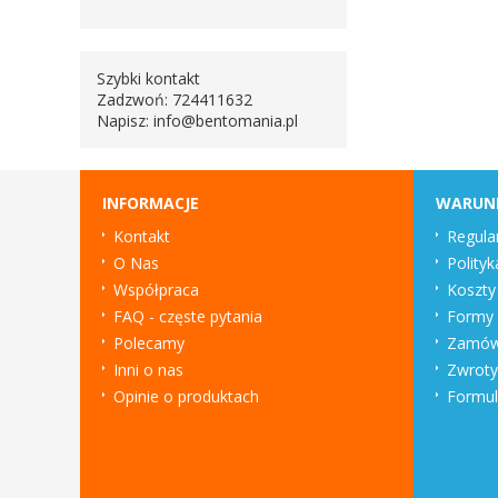
Szybki kontakt
Zadzwoń: 724411632
Napisz:
info@bentomania.pl
INFORMACJE
WARUN
Kontakt
Regula
O Nas
Polityk
Współpraca
Koszty
FAQ - częste pytania
Formy 
Polecamy
Zamówi
Inni o nas
Zwroty
Opinie o produktach
Formul