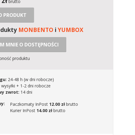
zł
brutto
 O PRODUKT
odukty
MONBENTO
i
YUMBOX
M MNIE O DOSTĘPNOŚCI
ępność produktu
gu:
24-48 h
(w dni robocze)
 wysyłki + 1-2 dni robocze
y zwrot:
14 dni
wy:
Paczkomaty InPost
12.00 zł
brutto
Kurier InPost
14.00 zł
brutto