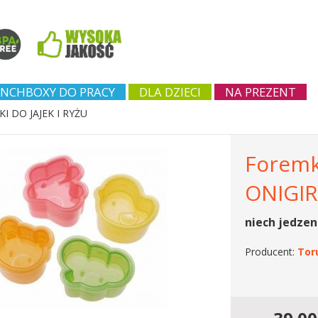
NCHBOXY DO PRACY
DLA DZIECI
NA PREZENT
I DO JAJEK I RYŻU
Foremki
ONIGIR
niech jedzen
Producent:
Tor