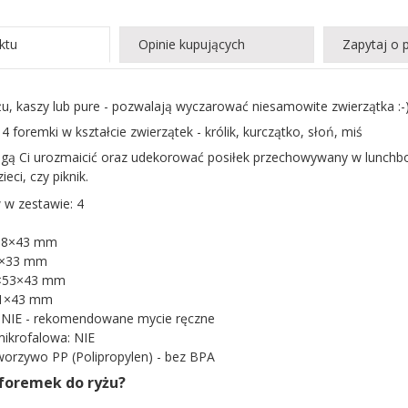
ktu
Opinie kupujących
Zapytaj o 
u, kaszy lub pure - pozwalają wyczarować niesamowite zwierzątka :-
4 foremki w kształcie zwierzątek - królik, kurczątko, słoń, miś
ą Ci urozmaicić oraz udekorować posiłek przechowywany w lunchbox
ieci, czy piknik.
w zestawie: 4
×58×43 mm
7×33 mm
6×53×43 mm
61×43 mm
 NIE - rekomendowane mycie ręczne
ikrofalowa: NIE
tworzywo PP (Polipropylen) - bez BPA
foremek do ryżu?