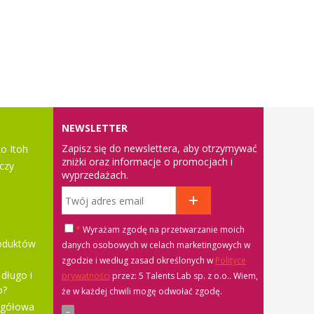
NEWSLETTER
Zapisz się do newslettera, aby otrzymywać
o Itoh
zniżki oraz informacje o promocjach i
czy
wyprzedażach.
*
Wyrażam zgodę na przetwarzanie moich
roduktów
danych osobowych w celach marketingowych w
zgodzie i według zasad określonych w
Polityce
długo i
prywatności
przez: 5 Talents Lab sp. z o.o.
. Wiem,
o?
że w każdej chwili mogę odwołać zgodę.
egółowa