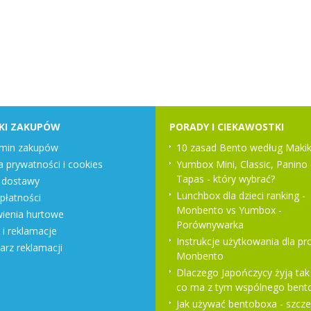
KI ZAKUPÓW
PORADY I CIEKAWOSTKI
min zakupów
10 zasad Bento według Makik
a prywatności i cookies
Yumbox Mini, Classic, Panino 
Tapas - który wybrać?
 dostawy
Lunchbox dla dzieci ranking -
płatności
Monbento vs Yumbox -
enia hurtowe
Porównywarka
 i reklamacje
Instrukcje użytkowania dla p
arz reklamacji
Monbento
Dlaczego Japończycy żyją tak 
co ma z tym wspólnego bent
Jak używać bentoboxa - szcz