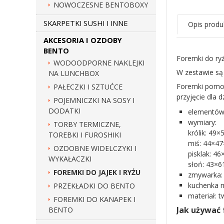
NOWOCZESNE BENTOBOXY
SKARPETKI SUSHI I INNE
Opis produ
AKCESORIA I OZDOBY
BENTO
Foremki do ryż
WODOODPORNE NAKLEJKI
W zestawie są 
NA LUNCHBOX
Foremki pomog
PAŁECZKI I SZTUĆCE
przyjęcie dla dz
POJEMNICZKI NA SOSY I
DODATKI
elementów 
wymiary:
TORBY TERMICZNE,
królik: 49
TOREBKI I FUROSHIKI
miś: 44×4
OZDOBNE WIDELCZYKI I
pisklak: 4
WYKAŁACZKI
słoń: 43×
FOREMKI DO JAJEK I RYŻU
zmywarka:
kuchenka m
PRZEKŁADKI DO BENTO
materiał: 
FOREMKI DO KANAPEK I
Jak używać 
BENTO