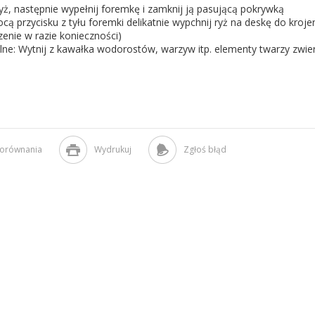
yż, następnie wypełnij foremkę i zamknij ją pasującą pokrywką
ą przycisku z tyłu foremki delikatnie wypchnij ryż na deskę do krojeni
enie w razie konieczności)
ne: Wytnij z kawałka wodorostów, warzyw itp. elementy twarzy zwie
porównania
Wydrukuj
Zgłoś błąd