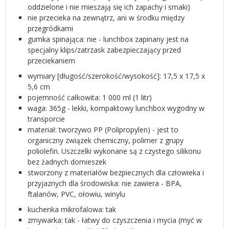
oddzielone i nie mieszają się ich zapachy i smaki)
nie przecieka na zewnątrz, ani w środku między
przegródkami
gumka spinająca: nie - lunchbox zapinany jest na
specjalny klips/zatrzask zabezpieczający przed
przeciekaniem
wymiary [długość/szerokość/wysokość]: 17,5 x 17,5 x
5,6 cm
pojemność całkowita: 1 000 ml (1 litr)
waga: 365g - lekki, kompaktowy lunchbox wygodny w
transporcie
materiał: tworzywo PP (Polipropylen) - jest to
organiczny związek chemiczny, polimer z grupy
poliolefin. Uszczelki wykonane są z czystego silikonu
bez żadnych domieszek
stworzony z materiałów bezpiecznych dla człowieka i
przyjaznych dla środowiska: nie zawiera - BPA,
ftalanów, PVC, ołowiu, winylu
kuchenka mikrofalowa: tak
zmywarka: tak - łatwy do czyszczenia i mycia (myć w