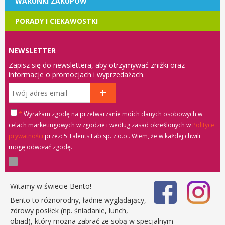
WARUNKI ZAKUPÓW
PORADY I CIEKAWOSTKI
NEWSLETTER
Zapisz się do newslettera, aby otrzymywać zniżki oraz
informacje o promocjach i wyprzedażach.
*
Wyrażam zgodę na przetwarzanie moich danych osobowych w
celach marketingowych w zgodzie i według zasad określonych w
Polityce
prywatności
przez: 5 Talents Lab sp. z o.o.
. Wiem, że w każdej chwili
mogę odwołać zgodę.
Witamy w świecie Bento!
Bento to różnorodny, ładnie wyglądający,
zdrowy posiłek (np. śniadanie, lunch,
obiad), który można zabrać ze sobą w specjalnym