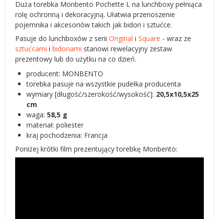
Duża torebka Monbento Pochette L na lunchboxy pełniąca
rolę ochronną i dekoracyjną. Ułatwia przenoszenie
pojemnika i akcesoriów takich jak bidon i sztućce.
Pasuje do lunchboxów z serii
Original
i
Square
- wraz ze
sztućcami
i
bidonami
stanowi rewelacyjny zestaw
prezentowy lub do użytku na co dzień.
producent:
MONBENTO
torebka pasuje na wszystkie pudełka producenta
wymiary [długość/szerokość/wysokość]:
20,5x10,5x25
cm
waga:
58,5 g
materiał: poliester
kraj pochodzenia: Francja
Poniżej krótki film prezentujący torebkę Monbento: