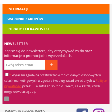
INFORMACJE
WARUNKI ZAKUPÓW
PORADY I CIEKAWOSTKI
NEWSLETTER
Zapisz się do newslettera, aby otrzymywać zniżki oraz
informacje o promocjach i wyprzedażach.
*
Wyrażam zgodę na przetwarzanie moich danych osobowych w
celach marketingowych w zgodzie i według zasad określonych w
Polityce
prywatności
przez: 5 Talents Lab sp. z o.o.
. Wiem, że w każdej chwili
mogę odwołać zgodę.
Witamy w świecie Bento!