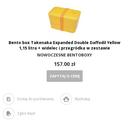
Bento box Takenaka Expanded Double Daffodil Yellow
1,15 litra + widelec i przegródka w zestawie
NOWOCZESNE BENTOBOXY
157.00 zł
ZAPYTAJ O CENĘ
Dodaj do porównania
Wydrukuj
Zgłoś błąd