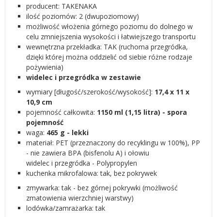
producent: TAKENAKA
ilość poziomów: 2 (dwupoziomowy)
możliwość włożenia górnego poziomu do dolnego w
celu zmniejszenia wysokości i łatwiejszego transportu
wewnętrzna przekładka: TAK (ruchoma przegródka,
dzięki której można oddzielić od siebie różne rodzaje
pożywienia)
widelec i przegródka w zestawie
wymiary [długość/szerokość/wysokość]:
17,4 x 11 x
10,9 cm
pojemność całkowita:
1150 ml (1,15 litra) - spora
pojemność
waga:
465 g - lekki
materiał: PET (przeznaczony do recyklingu w 100%), PP
- nie zawiera BPA (bisfenolu A) i ołowiu
widelec i przegródka - Polypropylen
kuchenka mikrofalowa: tak, bez pokrywek
zmywarka: tak - bez górnej pokrywki (możliwość
zmatowienia wierzchniej warstwy)
lodówka/zamrażarka: tak