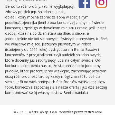
Bento to różnorodny, ładnie wyglądający,
zdrowy posiłek (np. śniadanie, lunch,
obiad), który można zabrać ze sobą w specjalnym
pudełku/pojemniku (bento box lub szerzej znany na świecie
lunchbox) i zjeść go w dowolnym miejscu i czasie. Jeśli jesteś
osobą, która na co dzień stara się dbać o siebie, a
jednocześnie nie boi się nowych, świeżych pomysłów, trafiłeś
we właściwe miejsce. Jesteśmy pierwszym w Polsce
(istniejemy od 2011 roku) dystrybutorem Bento Boxów i
lunchboxów z przegródkami, czyli pudełek śniadaniowych,
które doceniły już setki tysięcy ludzi na całym świecie. Od
konkurencji odróżnia nas to, że starannie selekcjonujemy
pudełka, które prezentujemy w sklepie, zachowując przy tym
dużą różnorodność tak, by każdy mógł znaleźć tu coś dla
siebie. Jeśli od wielkomiejskich fast food’ów wolisz ideę slow
food, koniecznie zapoznaj się z nasza ofertą i już dziś zacznij
komponować swój własny zestaw Bentomaniaka.
© 2011 5 Talents Lab sp. z o.o.. Wszystkie prawa zastrzeżone